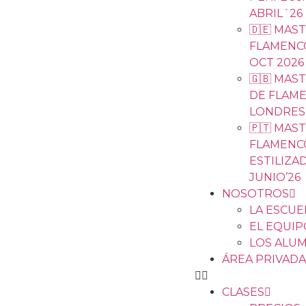
ABRIL´26
🇩🇪 MAS
FLAMENCO
OCT 2026
🇬🇧 MAS
DE FLAM
LONDRES 
🇵🇹 MAS
FLAMENC
ESTILIZAD
JUNIO’26
NOSOTROS
LA ESCUE
EL EQUIP
LOS ALU
ÁREA PRIVADA
CLASES