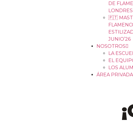
DE FLAM
LONDRES 
🇵🇹 MAS
FLAMENC
ESTILIZAD
JUNIO’26
NOSOTROS
LA ESCUE
EL EQUIP
LOS ALU
ÁREA PRIVADA
¡