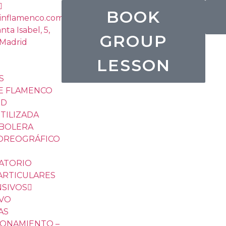
BOOK
inflamenco.com
nta Isabel, 5,
GROUP
Madrid
LESSON
S
DE FLAMENCO
ID
TILIZADA
 BOLERA
COREOGRÁFICO
ATORIO
ARTICULARES
NSIVOS
IVO
AS
IONAMIENTO –