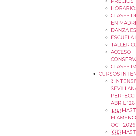
PRECIOS
HORARIO
CLASES 
EN MADR
DANZA ES
ESCUELA
TALLER 
ACCESO
CONSERV
CLASES P
CURSOS INTE
💃 INTENS
SEVILLAN
PERFECC
ABRIL´26
🇩🇪 MAS
FLAMENCO
OCT 2026
🇬🇧 MAS