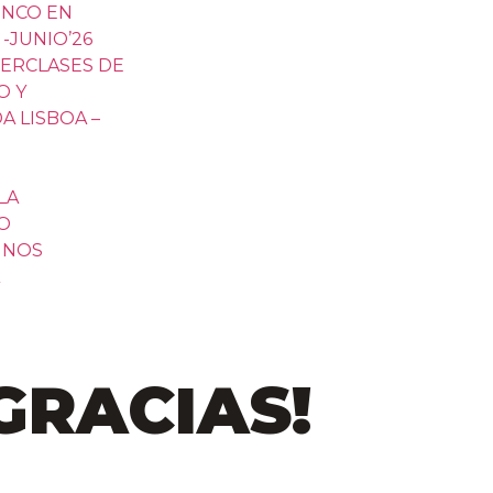
ENCO EN
-JUNIO’26
TERCLASES DE
O Y
A LISBOA –
LA
O
MNOS
GRACIAS!