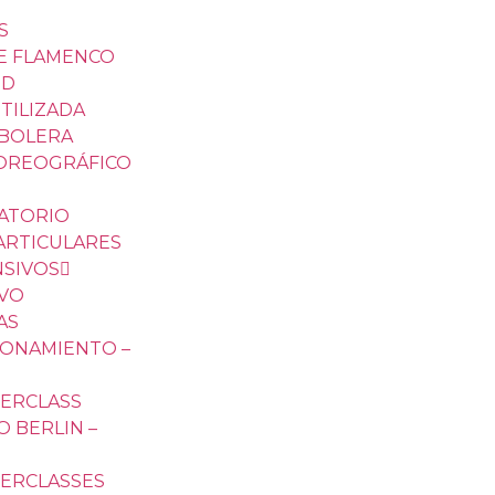
S
DE FLAMENCO
ID
TILIZADA
 BOLERA
COREOGRÁFICO
ATORIO
ARTICULARES
NSIVOS
IVO
AS
IONAMIENTO –
TERCLASS
 BERLIN –
TERCLASSES