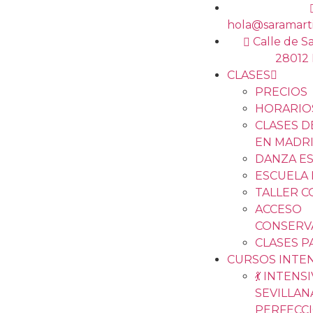
hola@saramart
Calle de Sa
28012 
CLASES
PRECIOS
HORARIO
CLASES 
EN MADR
DANZA ES
ESCUELA
TALLER 
ACCESO
CONSERV
CLASES P
CURSOS INTE
💃 INTENS
SEVILLAN
PERFECC