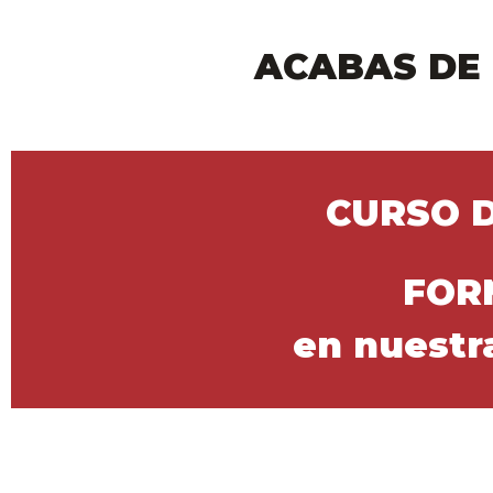
ACABAS DE
CURSO 
FOR
en nuestr