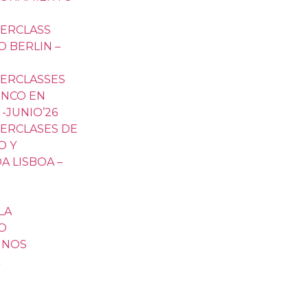
TERCLASS
 BERLIN –
TERCLASSES
ENCO EN
-JUNIO’26
TERCLASES DE
O Y
A LISBOA –
LA
O
MNOS